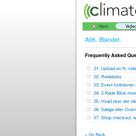
Hjem
Vejle
A06. Blandet.
Frequently Asked Que
01. Upload en fil, vid
02. Relæboks.
03. Event funktionen 
04. 3 Røde Blink hve
05. Hvad sker der nå
06. Sælge eller Over
07. Shop checkout, w
« Go Back