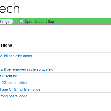
dninger
Opret Support Sag
stions
eo, billede eller andet.
(will be removed in the software).
rt 3 sekund.
r 2G nettet lukker.
drage CTSmall til en anden.
rong postal code...