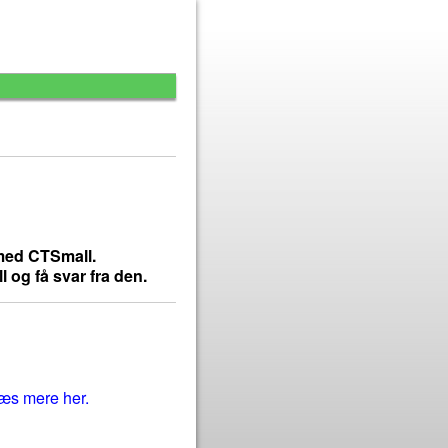
 med CTSmall.
 og få svar fra den.
 læs mere her.