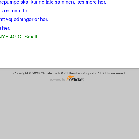
mepumpe skal kunne tale sammen, læs mere her.
, læs mere her.
mt vejledninger er her.
 her.
 NYE 4G CTSmall.
Copyright © 2026 Climatech.dk & CTSmall.eu Support - All rights reserved.