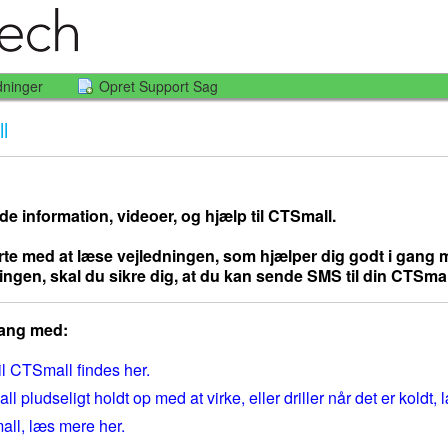
dninger
Opret Support Sag
l
 information, videoer, og hjælp til CTSmall.
tarte med at læse vejledningen, som hjælper dig godt i gang
ingen, skal du sikre dig, at du kan sende SMS til din CTSmall
gang med:
il CTSmall findes her.
l pludseligt holdt op med at virke, eller driller når det er koldt,
all, læs mere her.