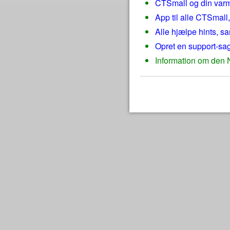
CTSmall og din var
App til alle CTSmall
Alle hjælpe hints, sa
Opret en support-sag
Information om den