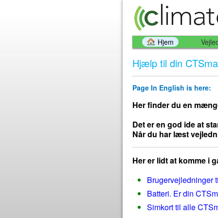
Hjem
Vejle
Hjælp til din CTSmal
Page In English is here:
Her finder du en mængde
Det er en god ide at s
Når du har læst vejledn
Her er lidt at komme i 
Brugervejledninger t
Batteri. Er din CTSmal
Simkort til alle CTSm